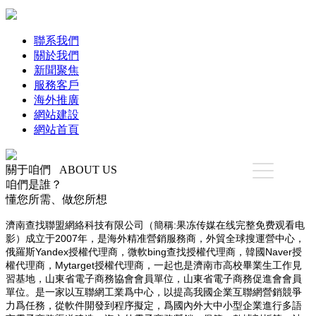
聯系我們
關於我們
新聞聚焦
服務客戶
海外推廣
網站建設
網站首頁
關于咱們
ABOUT
US
咱們是誰？
懂您所需、做您所想
濟南查找聯盟網絡科技有限公司（簡稱:果冻传媒在线完整免费观看电
影）成立于2007年，是海外精准營銷服務商，外貿全球搜運營中心，
俄羅斯Yandex授權代理商，微軟bing查找授權代理商，韓國Naver授
權代理商，Mytarget授權代理商，一起也是濟南市高校畢業生工作見
習基地，山東省電子商務協會會員單位，山東省電子商務促進會會員
單位。是一家以互聯網工業爲中心，以提高我國企業互聯網營銷競爭
力爲任務，從軟件開發到程序擬定，爲國內外大中小型企業進行多語