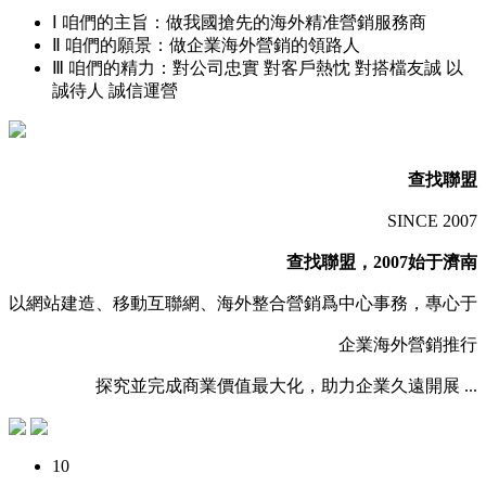
Ⅰ
咱們的
主旨
：做我國搶先的海外精准營銷服務商
Ⅱ
咱們的
願景
：做企業海外營銷的領路人
Ⅲ
咱們的
精力
：對公司忠實 對客戶熱忱 對搭檔友誠 以
誠待人 誠信運營
查找聯盟
SINCE 2007
查找聯盟，2007始于濟南
以網站建造、移動互聯網、海外整合營銷爲中心事務，專心于
企業海外營銷推行
探究並完成商業價值最大化，助力企業久遠開展 ...
10