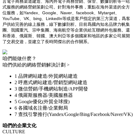
言電子商務渠道建造、海內外電子商務營銷、保管、數據剖析等一站
式服務的網絡營銷策劃公司。針對海外事務，重點在海外渠道的全方
位服務，如Yandex、Google、Naver、facebook、Mytarget、
YouTube、VK、bing、LinkedIn等或是客戶指定的第三方渠道，爲客
戶供給完善的線上服務，線下數據剖析。目前爲國內知名品牌力帆集
團、我國重汽、宗申集團、海南航空等企業供給互聯網外包服務。還
和香港、俄羅斯、韓國、澳大利亞等多個國家和地區的多家公司展開
了交易交遊，並建立了長時間傑出的合作關系。
咱們能做什麽？
咱們供給的網絡營銷解決計劃 >
1
品牌網站建造/外貿網站建造
2
呼應式網站建造/營銷型網站建造
3
微信營銷/手機網站制造/APP開發
4
俄羅斯服務器/美國服務器
5
Google優化(外貿全球搜)
6
各國域名注冊/企業郵局
7
查找引擎推行(Yandex/Google/Bing/Facebook/Naver/VK)
咱們的企業文化
CULTURE