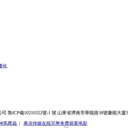
優化
CP備10210322號-1 號
山東省濟南市華能路38號彙能大廈
神馬爬蟲
|
果冻传媒在线完整免费观看电影