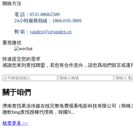
聯絡方法
電 話：0531-88062589
24小時服務熱線：1866-010-3869
郵 箱：
yandex@cnyandex.cn
重視微信
快速提交您的需求
感謝您來到查找聯盟，若您有合作意向，請您爲咱們留言或運
關于咱們
濟南查找果冻传媒在线完整免费观看电影科技有限公司（簡稱:果
微軟bing查找授權代理商，韓國N...
檢查更多 >>