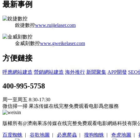
最新事例
銳捷數控
www.ruijielaser.com
金威刻數控
www.gweikelaser.com
方便鏈接
呼應網站建造
營銷網站建造
海外推行
新聞聚集
APP開發
SEO
400-995-5758
周一至周五 8:30-17:30
微信掃一掃 果冻传媒在线完整免费观看电影爲您服務
版權所有@濟南果冻传媒在线完整免费观看电影網絡科技有限公司 魯I
百度蜘蛛
|
谷歌地圖
|
必應爬蟲
|
搜狗蜘蛛
|
奇虎地圖
|